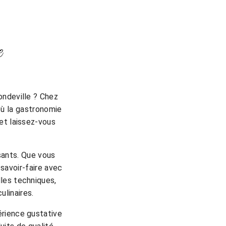
e
ondeville ? Chez
où la gastronomie
 et laissez-vous
ssants. Que vous
savoir-faire avec
les techniques,
ulinaires.
érience gustative