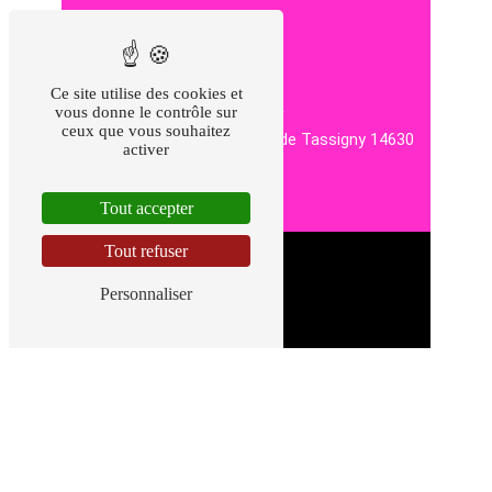
Ce site utilise des cookies et
Adresse
vous donne le contrôle sur
ceux que vous souhaitez
6 B Rue Marechal De Lattre de Tassigny
14630
activer
Frénouville
Tout accepter
Tout refuser
Personnaliser
Téléphone
06 43 41 17 32