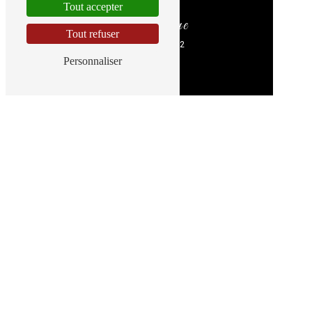
Tout accepter
Téléphone
Tout refuser
06 43 41 17 32
Personnaliser
E-mail
davtraiteur14@gmail.com
N'hésitez pas à nous contacter