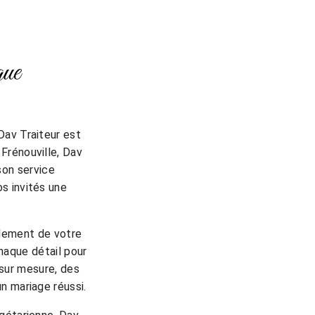
que
Dav Traiteur est
 Frénouville, Dav
son service
os invités une
ulement de votre
haque détail pour
 sur mesure, des
n mariage réussi.