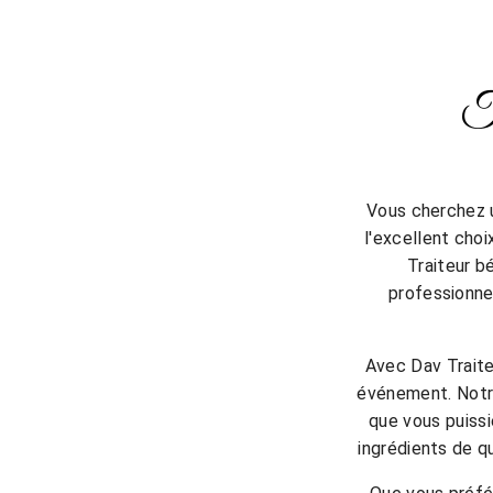
Tr
Vous cherchez u
l'excellent choi
Traiteur b
professionnel
Avec Dav Traite
événement. Notre
que vous puissi
ingrédients de q